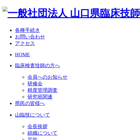
各種手続き
お問い合わせ
アクセス
HOME
臨床検査技師の方へ
会員へのお知らせ
研修会
精度管理調査
研究班関連
県民の皆様へ
山臨技について
会長挨拶
組織について
定款