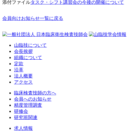
添付ファイル
タスク・シフト講習会の今後の開催について
会員向けお知らせ一覧に戻る
山臨技について
会長挨拶
組織について
定款
沿革
法人概要
アクセス
臨床検査技師の方へ
会員へのお知らせ
精度管理調査
研修会
研究班関連
求人情報