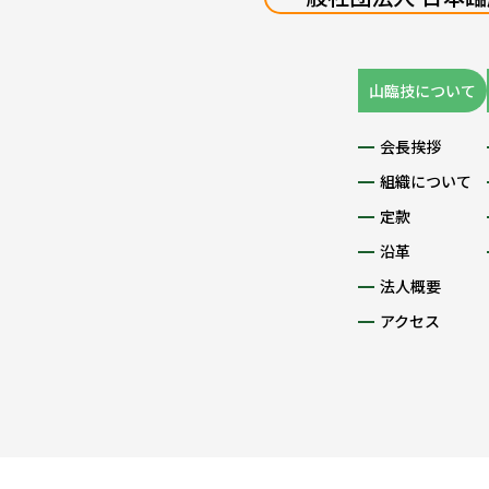
山臨技について
会長挨拶
組織について
定款
沿革
法人概要
アクセス