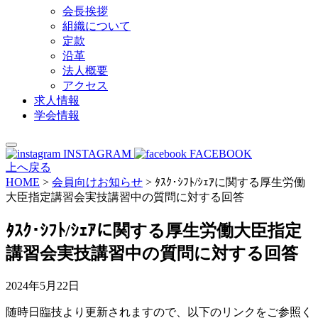
会長挨拶
組織について
定款
沿革
法人概要
アクセス
求人情報
学会情報
INSTAGRAM
FACEBOOK
上へ戻る
HOME
>
会員向けお知らせ
>
ﾀｽｸ･ｼﾌﾄ/ｼｪｱに関する厚生労働
大臣指定講習会実技講習中の質問に対する回答
ﾀｽｸ･ｼﾌﾄ/ｼｪｱに関する厚生労働大臣指定
講習会実技講習中の質問に対する回答
2024年5月22日
随時日臨技より更新されますので、以下のリンクをご参照く