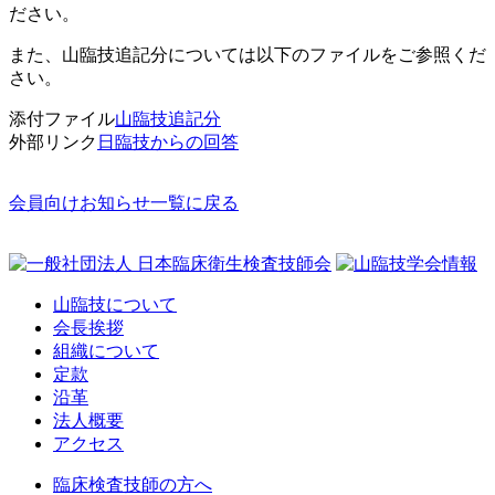
ださい。
また、山臨技追記分については以下のファイルをご参照くだ
さい。
添付ファイル
山臨技追記分
外部リンク
日臨技からの回答
会員向けお知らせ一覧に戻る
山臨技について
会長挨拶
組織について
定款
沿革
法人概要
アクセス
臨床検査技師の方へ