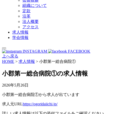
会長挨拶
組織について
定款
沿革
法人概要
アクセス
求人情報
学会情報
INSTAGRAM
FACEBOOK
上へ戻る
HOME
>
求人情報
>
小郡第一総合病院①
小郡第一総合病院①の求人情報
2026年5月26日
小郡第一総合病院①から求人が出ています
求人元URL
https://ogoridaiichi.jp/
詳しい求人情報は以下の添付ファイルをご確認ください。