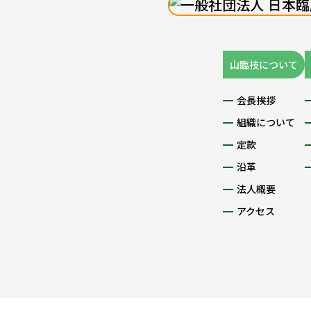
山臨技について
会長挨拶
組織について
定款
沿革
法人概要
アクセス